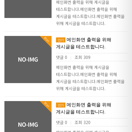
메인화면 출력을 위해 게시글을
테스트합니다.메인화면 출력을 위해
게시글을 테스트합니다.메인화면 출력을
위해 게시글을 테스트합니다.
Hot
메인화면 출력을 위해
인기
게시글을 테스트합니다.
댓글 0
조회 309
|
메인화면 출력을 위해 게시글을
테스트합니다.메인화면 출력을 위해
게시글을 테스트합니다.메인화면 출력을
위해 게시글을 테스트합니다.
Hot
메인화면 출력을 위해
인기
게시글을 테스트합니다.
댓글 0
조회 320
|