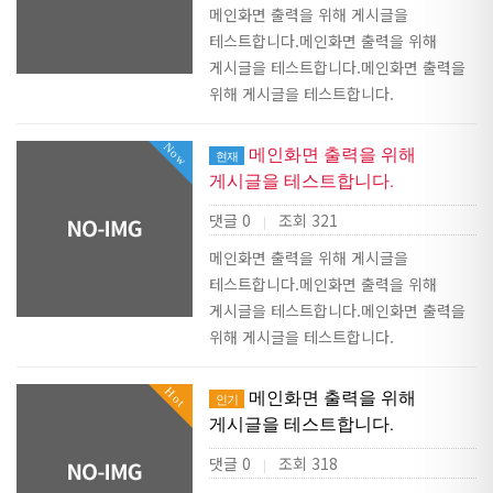
메인화면 출력을 위해 게시글을
테스트합니다.메인화면 출력을 위해
게시글을 테스트합니다.메인화면 출력을
위해 게시글을 테스트합니다.
Now
메인화면 출력을 위해
현재
게시글을 테스트합니다.
댓글 0
조회 321
|
메인화면 출력을 위해 게시글을
테스트합니다.메인화면 출력을 위해
게시글을 테스트합니다.메인화면 출력을
위해 게시글을 테스트합니다.
Hot
메인화면 출력을 위해
인기
게시글을 테스트합니다.
댓글 0
조회 318
|