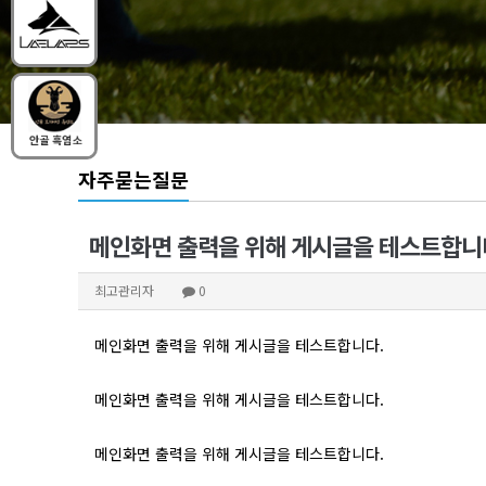
자주묻는질문
메인화면 출력을 위해 게시글을 테스트합니
최고관리자
0
메인화면 출력을 위해 게시글을 테스트합니다.
메인화면 출력을 위해 게시글을 테스트합니다.
메인화면 출력을 위해 게시글을 테스트합니다.