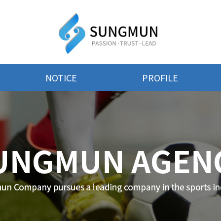
NOTICE
PROFILE