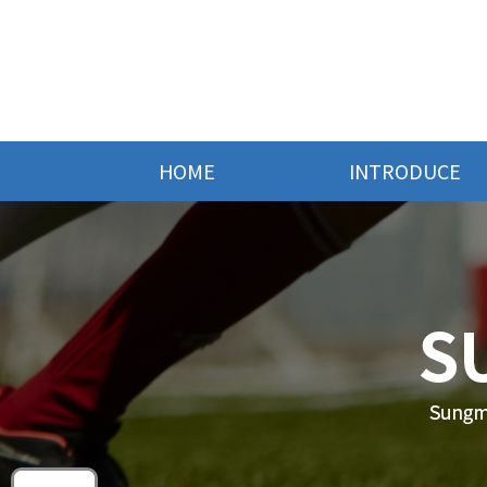
HOME
INTRODUCE