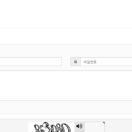
숫자
음성