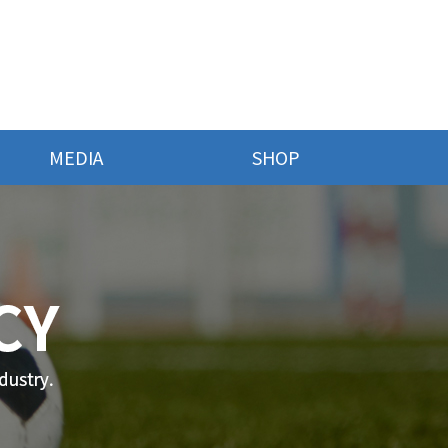
MEDIA
SHOP