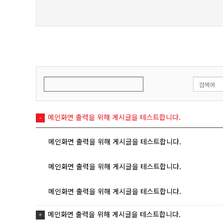
새로고침
메인화면 출력을 위해 게시글을 테스트합니다.
메인화면 출력을 위해 게시글을 테스트합니다.
메인화면 출력을 위해 게시글을 테스트합니다.
메인화면 출력을 위해 게시글을 테스트합니다.
메인화면 출력을 위해 게시글을 테스트합니다.