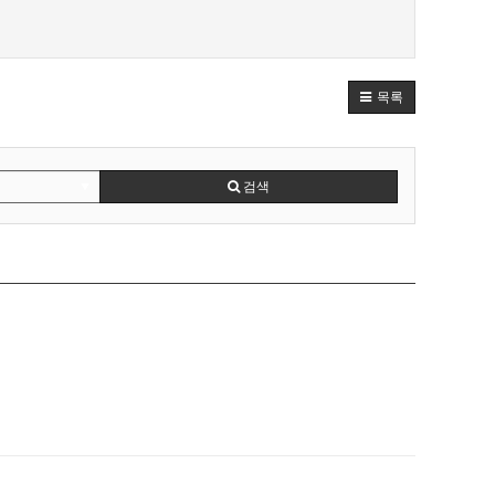
목록
검색