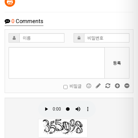
0
Comments
등록
비밀글