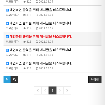
최고관리자
310
2021.09.07
메인화면 출력을 위해 게시글을 테스트합니다.
최고관리자
319
2021.09.07
메인화면 출력을 위해 게시글을 테스트합니다.
최고관리자
314
2021.09.07
메인화면 출력을 위해 게시글을 테스트합니다.
최고관리자
319
2021.09.07
메인화면 출력을 위해 게시글을 테스트합니다.
최고관리자
316
2021.09.07
메인화면 출력을 위해 게시글을 테스트합니다.
최고관리자
312
2021.09.07
정렬
1