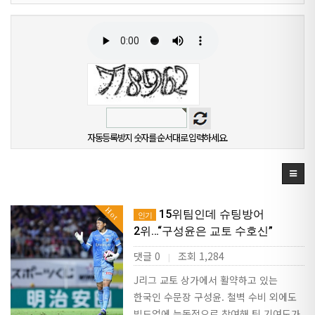
자동등록방지 숫자를 순서대로 입력하세요.
Hot
15위팀인데 슈팅방어
인기
2위…“구성윤은 교토 수호신”
댓글 0
조회 1,284
|
J리그 교토 상가에서 활약하고 있는
한국인 수문장 구성윤. 철벽 수비 외에도
빌드업에 능동적으로 참여해 팀 기여도가