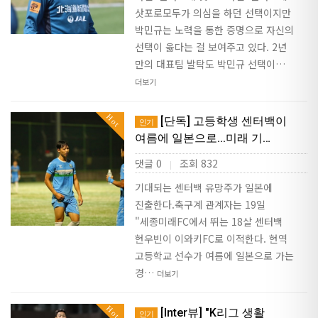
삿포로모두가 의심을 하던 선택이지만
박민규는 노력을 통한 증명으로 자신의
선택이 옳다는 걸 보여주고 있다. 2년
만의 대표팀 발탁도 박민규 선택이…
더보기
Hot
[단독] 고등학생 센터백이
인기
여름에 일본으로...미래 기…
댓글 0
조회 832
|
기대되는 센터백 유망주가 일본에
진출한다.축구계 관계자는 19일
"세종미래FC에서 뛰는 18살 센터백
현우빈이 이와키FC로 이적한다. 현역
고등학교 선수가 여름에 일본으로 가는
경…
더보기
Hot
[Inter뷰] "K리그 생활
인기