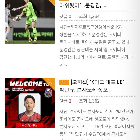
아쉬웠어"...문경건, …
댓글 0
조회 1,334
|
사진=한국프로축구연맹아쉬운 K리그
생활을 뒤로 하고 문경건은 오이타
트리니타로 돌아가 부활을 꿈꾸고 있다.
문경건은 광운대를 재학 중 오이타에
입단했다. J리그에서 프로 도전을 시작…
더보기
Hot
[오피셜] 'K리그 대표 LB'
인기
박민규, 콘사도레 삿포…
댓글
2
조회 1,362
|
사진=훗카이도 콘사도레 삿포로박민규가
훗카이도 콘사도레 삿포로에 입단했다.
콘사도레 삿포로는 16일 구단 홈페이지를
통해 "박민규가 수원FC에서 콘사도레