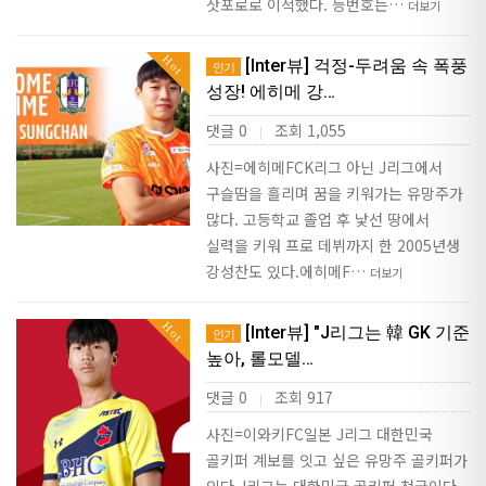
삿포로로 이적했다. 등번호는…
더보기
Hot
[Inter뷰] 걱정-두려움 속 폭풍
인기
성장! 에히메 강…
댓글 0
조회 1,055
|
사진=에히메FCK리그 아닌 J리그에서
구슬땀을 흘리며 꿈을 키워가는 유망주가
많다. 고등학교 졸업 후 낯선 땅에서
실력을 키워 프로 데뷔까지 한 2005년생
강성찬도 있다.에히메F…
더보기
Hot
[Inter뷰] "J리그는 韓 GK 기준
인기
높아, 롤모델…
댓글 0
조회 917
|
사진=이와키FC일본 J리그 대한민국
골키퍼 계보를 잇고 싶은 유망주 골키퍼가
있다.J리그는 대한민국 골키퍼 천국이다.