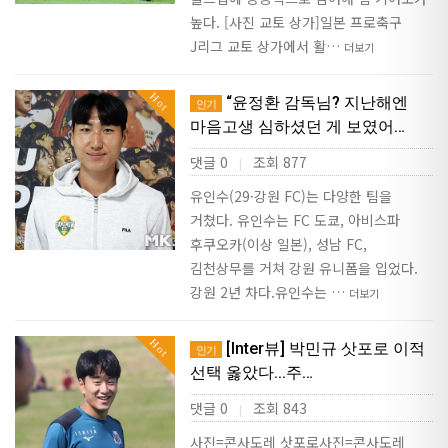
높다. [사진 교토 상가]일본 프로축구
J리그 교토 상가에서 활…
더보기
Hot
“윤정환 감독님? 지난해엔
인기
마음고생 심하셨던 게 보였어…
댓글 0
조회 877
|
유인수(29·강원 FC)는 다양한 팀을
거쳤다. 유인수는 FC 도쿄, 아비스파
후쿠오카(이상 일본), 성남 FC,
김천상무를 거쳐 강원 유니폼을 입었다.
강원 2년 차다.유인수는 …
더보기
Hot
[Inter뷰] 박민규 삿포로 이적
인기
선택 옳았다...주…
댓글 0
조회 843
|
사진=콘사도레 삿포로사진=콘사도레