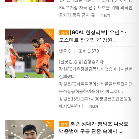
K리그처럼 자국 선수 보호를 위해 외국인
골키퍼 등록 금지 규…
더보기
Hot
[GOAL 현장리뷰] '유인수-
인기
오스마르 장군멍군' 강원…
댓글 0
조회 1,570
|
[골닷컴,강릉]김형중기자=
강원FC가윤정환감독체제첫승에다시한번
실패했다.
강원은FC서울을맞아선제골을터트렸지만
동점골을허용하며승점1점에그쳤다.
강원은15일오후7시30분강릉종합운동장
에서열린하나…
더보기
Hot
훈련 상대가 황의조·나상호…
인기
백종범이 구름 관중 속에서 …