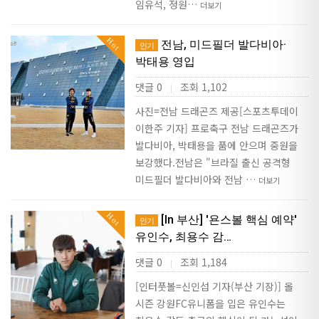
임유석, 정원…
더보기
Hot
전남, 미드필더 발다비아·
인기
박태용 영입
댓글 0
조회 1,102
|
사진=전남 드래곤즈 제공[스포츠투데이
이한주 기자] 프로축구 전남 드래곤즈가
발다비아, 박태용을 품에 안으며 중원을
보강했다.전남은 "브라질 출신 공격형
미드필더 발다비아와 전남 …
더보기
Hot
[In 부산] '욘스볼 핵심 예약'
인기
유인수, 최용수 감…
댓글 0
조회 1,184
|
[인터풋볼=신인섭 기자(부산 기장)] 올
시즌 강원FC유니폼을 입은 유인수는