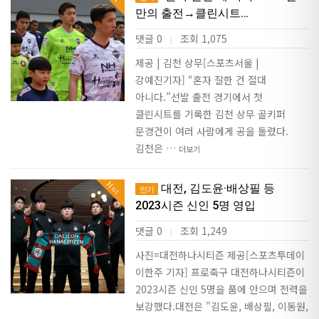
만의 출전→클린시트…
댓글 0
조회 1,075
|
제공 | 김천 상무[스포츠서울 |
강예진기자] “혼자 잘한 건 절대
아니다.”선발 출전 경기에서 첫
클린시트를 기록한 김천 상무 골키퍼
문경건이 여러 사람에게 공을 돌렸다.
김천은 …
더보기
Hot
대전, 김도윤·배상필 등
인기
2023시즌 신인 5명 영입
댓글 0
조회 1,249
|
사진=대전하나시티즌 제공[스포츠투데이
이한주 기자] 프로축구 대전하나시티즌이
2023시즌 신인 5명을 품에 안으며 전력을
보강했다.대전은 "김도윤, 배상필, 이동원,