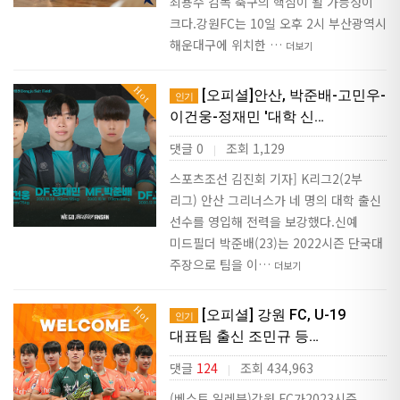
최용수 감독 축구의 핵심이 될 가능성이
크다.강원FC는 10일 오후 2시 부산광역시
해운대구에 위치한 …
더보기
Hot
[오피셜]안산, 박준배-고민우-
인기
이건웅-정재민 '대학 신…
댓글 0
조회 1,129
|
스포츠조선 김진회 기자] K리그2(2부
리그) 안산 그리너스가 네 명의 대학 출신
선수를 영입해 전력을 보강했다.신예
미드필더 박준배(23)는 2022시즌 단국대
주장으로 팀을 이…
더보기
Hot
[오피셜] 강원 FC, U-19
인기
대표팀 출신 조민규 등…
댓글
124
조회 434,963
|
(베스트 일레븐)강원 FC가2023시즌