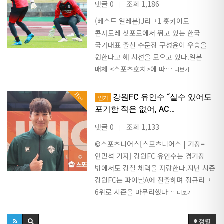
댓글 0
조회 1,186
|
(베스트 일레븐)J리그1 홋카이도
콘사도레 삿포로에서 뛰고 있는 한국
국가대표 출신 수문장 구성윤이 우승을
원한다고 해 시선을 모으고 있다.일본
매체 <스포츠호치>에 따…
더보기
Hot
강원FC 유인수 “실수 있어도
인기
포기한 적은 없어, AC…
댓글 0
조회 1,133
|
©스포츠니어스[스포츠니어스 | 기장=
안민석 기자] 강원FC 유인수는 경기장
밖에서도 강철 체력을 자랑한다.지난 시즌
강원FC는 파이널A에 진출하며 정규리그
6위로 시즌을 마무리했다…
더보기
정렬