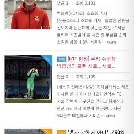
댓글
3
조회 2,181
|
백종범(FC서울). 조효종 기자
[풋볼리스트] 조효종 기자= 훌륭한 선방을
선보이며 든든하게 뒷문을 지킨 FC서울
골키퍼 백종범이 올 시즌 첫 무실점 승리
소감을 밝혔다.8일 서울월…
더보기
Now
[b11 현장] 루키 수문장
현재
백종범의 클린 시트… 서울…
댓글 0
조회 1,109
|
(베스트 일레븐=상암)“기자님께서는 처음
기사를 쓸 때 어떠했나요?”안익수 FC
서울 감독이 대구전을 앞두고 취재진과
만난 자리에서 이렇게 반문했다. 지난
5라운드 대전하나 시티즌…
더보기
Hot
"혼자 잘한 게 아냐"...490일
인기