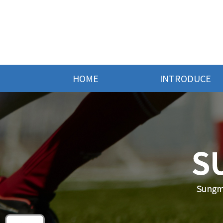
HOME
INTRODUCE