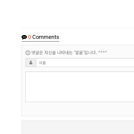
0
Comments
댓글은 자신을 나타내는 '얼굴'입니다. *^^*