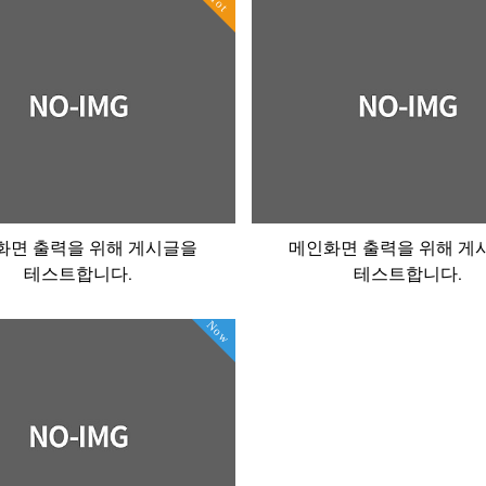
Hot
화면 출력을 위해 게시글을
메인화면 출력을 위해 게
테스트합니다.
테스트합니다.
Now