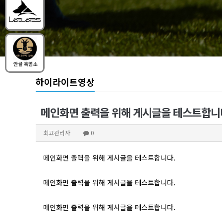
하이라이트영상
메인화면 출력을 위해 게시글을 테스트합니
최고관리자
0
메인화면 출력을 위해 게시글을 테스트합니다.
메인화면 출력을 위해 게시글을 테스트합니다.
메인화면 출력을 위해 게시글을 테스트합니다.