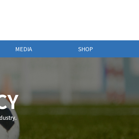
MEDIA
SHOP