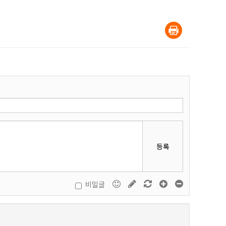
등록
비밀글