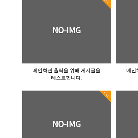
Hot
메인화면 출력을 위해 게시글을
메인
테스트합니다.
Hot