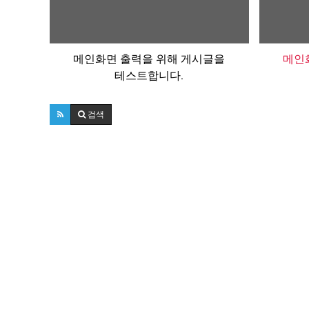
메인화면 출력을 위해 게시글을
메인
테스트합니다.
검색
성문컴퍼니 ㅣ 