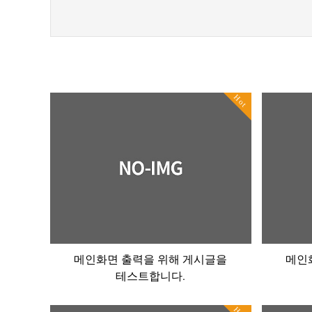
새로고침
Hot
메인화면 출력을 위해 게시글을
메인
테스트합니다.