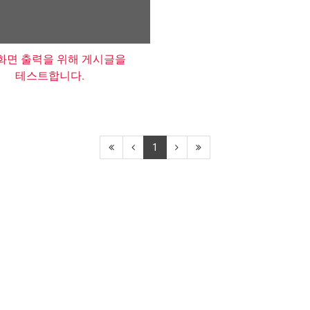
화면 출력을 위해 게시글을
테스트합니다.
1
사업자등록번호 : 282-86-01911 ㅣ 대표 : 조성문